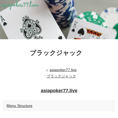
ブラックジャック
asiapoker77.live
ブラックジャック
asiapoker77.live
Menu Structure