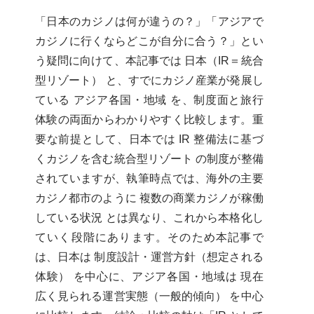
「日本のカジノは何が違うの？」「アジアで
カジノに行くならどこが自分に合う？」とい
う疑問に向けて、本記事では 日本（IR＝統合
型リゾート） と、すでにカジノ産業が発展し
ている アジア各国・地域 を、制度面と旅行
体験の両面からわかりやすく比較します。重
要な前提として、日本では IR 整備法に基づ
くカジノを含む統合型リゾート の制度が整備
されていますが、執筆時点では、海外の主要
カジノ都市のように 複数の商業カジノが稼働
している状況 とは異なり、これから本格化し
ていく段階にあります。そのため本記事で
は、日本は 制度設計・運営方針（想定される
体験） を中心に、アジア各国・地域は 現在
広く見られる運営実態（一般的傾向） を中心